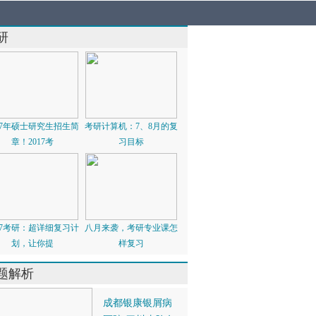
研
017年硕士研究生招生简
考研计算机：7、8月的复
章！2017考
习目标
017考研：超详细复习计
八月来袭，考研专业课怎
划，让你提
样复习
题解析
成都银康银屑病