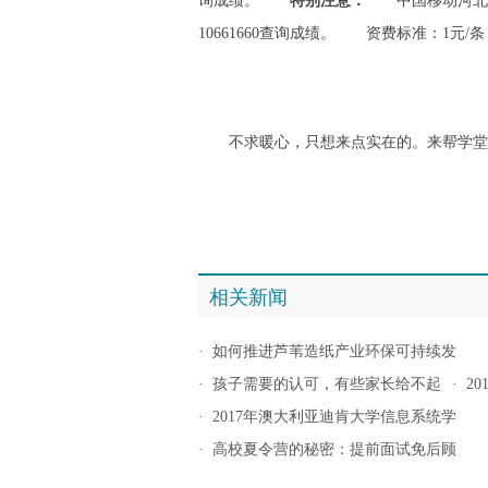
询成绩。
特别注意：
中国移动河北、湖北
10661660查询成绩。 资费标准：1元/
全
不求暖心，只想来点实在的。来帮学堂
相关新闻
·
如何推进芦苇造纸产业环保可持续发
·
孩子需要的认可，有些家长给不起
·
2
·
2017年澳大利亚迪肯大学信息系统学
·
高校夏令营的秘密：提前面试免后顾