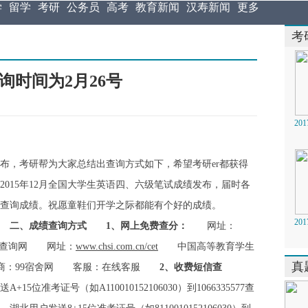
学
留学
考研
公务员
高考
教育新闻
汉寿新闻
更多
考
查询时间为2月26号
2
间公布，考研帮为大家总结出查询方式如下，希望考研er都获得
，2015年12月全国大学生英语四、六级笔试成绩发布，届时各
方式查询成绩。祝愿童鞋们开学之际都能有个好的成绩。
2
时
二、成绩查询方式
1、网上免费查分：
网址：
查询网 网址：
www.chsi.com.cn/cet
中国高等教育学生
真
：99宿舍网 客服：在线客服
2、收费短信查
准考证号（如A110010152106030）到1066335577查