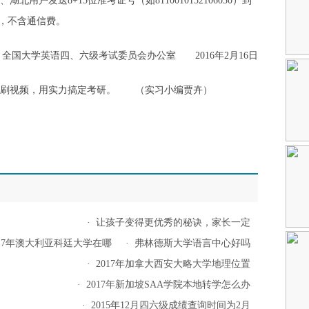
用户发送8+15位准考证号（如8110010152106030）到
条，不含通信费。
国大学英语四、六级考试委员会办公室 2016年2月16日
刷视频，用实力搞定考研。 （实习小编贾卉）
·
让孩子变得更优秀的秘诀，家长一定
017年澳大利亚科廷大学在哪
·
弗林德斯大学语言中心好吗
·
2017年加拿大西安大略大学地理位置
·
2017年新加坡SAA学院本地转学怎么办
·
2015年12月四六级成绩查询时间为2月