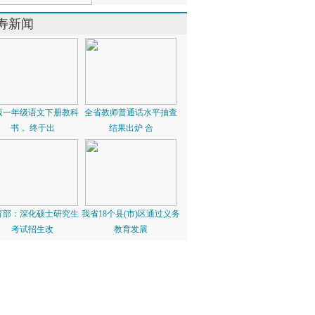
寿新闻
版一年级语文下册教科
全省教师普通话水平抽查
书， 终于出
结果出炉 合
育部：深化硕士研究生
我省18个县(市)区通过义务
考试招生改
教育发展