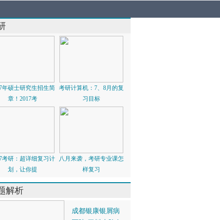
研
017年硕士研究生招生简
考研计算机：7、8月的复
章！2017考
习目标
017考研：超详细复习计
八月来袭，考研专业课怎
划，让你提
样复习
题解析
成都银康银屑病