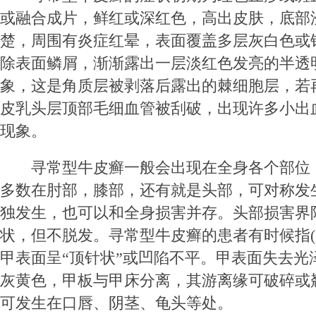
或融合成片，鲜红或深红色，高出皮肤，底部
楚，周围有炎症红晕，表面覆盖多层灰白色或
除表面鳞屑，渐渐露出一层淡红色发亮的半透
象，这是角质层被剥落后露出的棘细胞层，若
皮乳头层顶部毛细血管被刮破，出现许多小出
现象。
寻常型牛皮癣一般会出现在全身各个部位
多数在肘部，膝部，还有就是头部，可对称发
独发生，也可以和全身损害并存。头部损害界
状，但不脱发。寻常型牛皮癣的患者有时候指(
甲表面呈“顶针状”或凹陷不平。甲表面失去光
灰黄色，甲板与甲床分离，其游离缘可破碎或
可发生在口唇、阴茎、龟头等处。