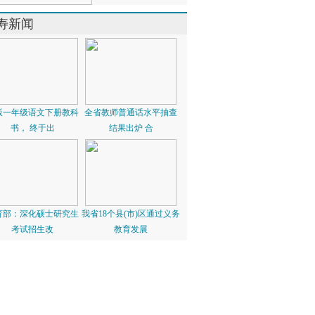
寿新闻
版一年级语文下册教科
全省教师普通话水平抽查
书， 终于出
结果出炉 合
育部：深化硕士研究生
我省18个县(市)区通过义务
考试招生改
教育发展