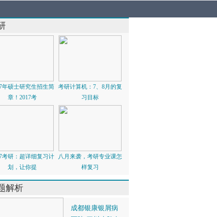
研
017年硕士研究生招生简
考研计算机：7、8月的复
章！2017考
习目标
017考研：超详细复习计
八月来袭，考研专业课怎
划，让你提
样复习
题解析
成都银康银屑病